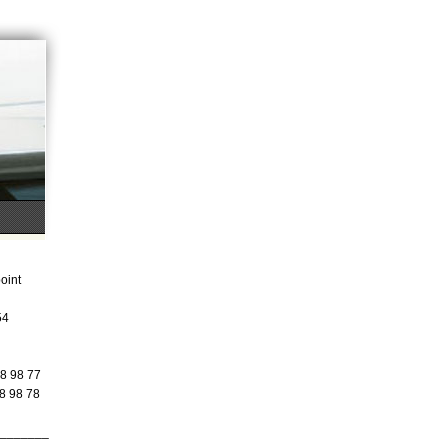
oint
54
88 98 77
88 98 78
________