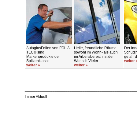
AutoglasFolien von FOLIA
Helle, freundliche Räume
Der inn
TEC® sind
sowohl im Wohn- als auch
Schutzm
Markenprodukte der
im Arbeitsbereich ist der
gefährd
Spitzenklasse
Wunsch Vieler
weiter 
weiter »
weiter »
____________________________________________________
Immer Aktuell